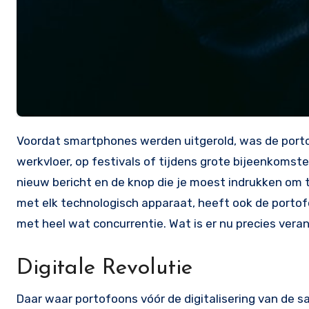
Voordat smartphones werden uitgerold, was de portofoon een van de ultieme communicatiemiddelen om mensen op de
werkvloer, op festivals of tijdens grote bijeenkomste
nieuw bericht en de knop die je moest indrukken om 
met elk technologisch apparaat, heeft ook de portof
met heel wat concurrentie. Wat is er nu precies ver
Digitale Revolutie
Daar waar portofoons vóór de digitalisering van de s