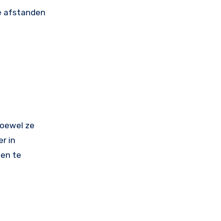
e afstanden
Hoewel ze
r in
 en te