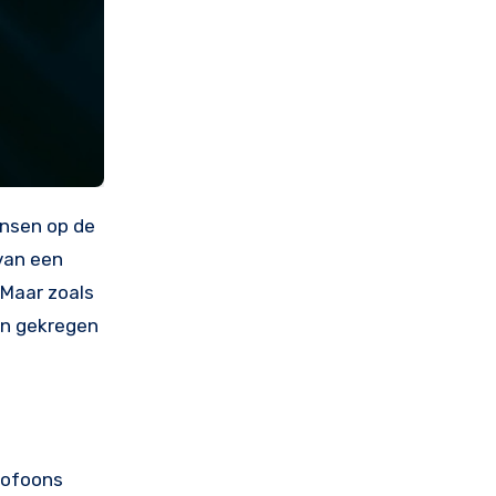
 van een
 Maar zoals
en gekregen
rtofoons