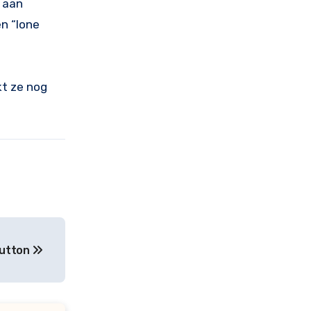
k aan
n “lone
kt ze nog
Button