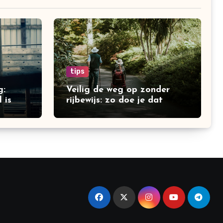
tips
g:
Veilig de weg op zonder
 is
rijbewijs: zo doe je dat