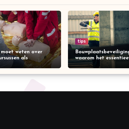
tips
 moet weten over
Bouwplaatsbeveiligin
rsussen als
waarom het essentieel
nemer
voor iedere
bouwonderneming