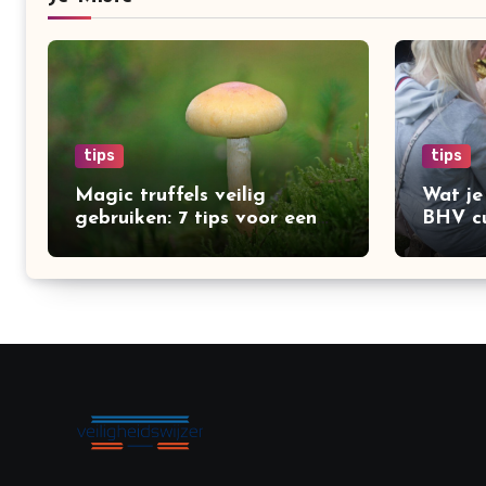
tips
tips
Magic truffels veilig
Wat je
gebruiken: 7 tips voor een
BHV cu
verantwoorde trip
onder