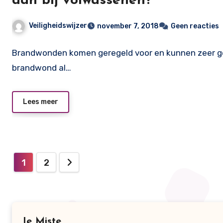
dan bij volwassenen?
Veiligheidswijzer
november 7, 2018
Geen reacties
Brandwonden komen geregeld voor en kunnen zeer geva
brandwond al…
Lees meer
Berichten
1
2
paginering
Je Miste